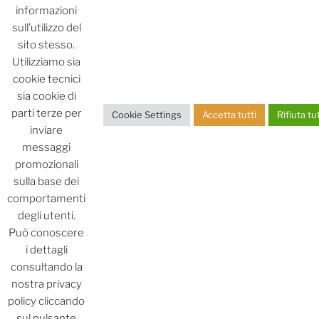
informazioni
sull’utilizzo del
sito stesso.
Utilizziamo sia
cookie tecnici
sia cookie di
parti terze per
Cookie Settings
Accetta tutti
Rifiuta tut
inviare
messaggi
promozionali
sulla base dei
comportamenti
degli utenti.
Può conoscere
i dettagli
consultando la
Facebook
Instagram
Linktree
nostra privacy
policy cliccando
sul pulsante
Privacy Policy
Proudly powered by WordPress