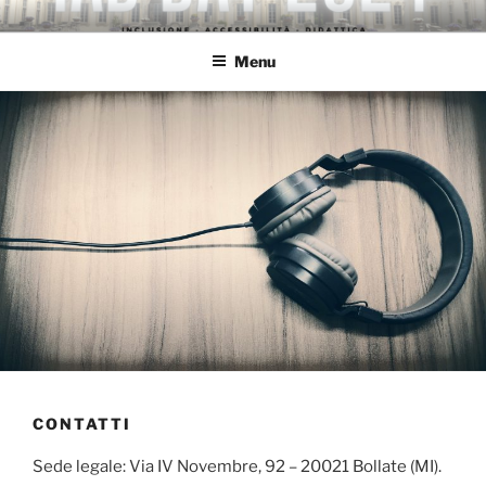
Salta
QUARTA DIMENSIONE AUDIO
"E' più grande all'interno"
al
Menu
contenuto
CONTATTI
Sede legale: Via IV Novembre, 92 – 20021 Bollate (MI).